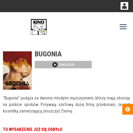
0
0,00
Gł
'
PLN
BUGONIA
14
53
zwiastun
"Bugonia" podąża za dwoma młodymi mężczyznami, którzy mają obsesję
na punkcie spisków. Porywają szefową dużej firmy, przekonani, że jest
Otwórz pas
kosmitką zamierzającą zniszczyć Ziemię.
TO WYDARZENIE JUŻ SIĘ ODBYŁO