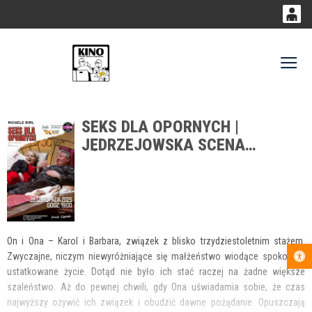
0
0,00
Gł
'
PLN
SEKS DLA OPORNYCH |
14
51
JĘDRZEJOWSKA SCENA
TEATRU TETATET
On i Ona – Karol i Barbara, związek z blisko trzydziestoletnim stażem.
Otwórz pas
Zwyczajne, niczym niewyróżniające się małżeństwo wiodące spokojne i
ustatkowane życie. Dotąd nie było ich stać raczej na żadne większe
szaleństwo. Aż do pewnej chwili, gdy Ona uświadamia sobie, że czas
najwyższy ożywić ich związek i obudzić dawne pożądanie. Opuszczają