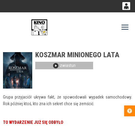
0
0,00
Gł
'
PLN
KOSZMAR MINIONEGO LATA
14
53
zwiastun
Grupa przyjaciół ukrywa fakt, że spowodowali wypadek samochodowy.
Rok później ktoś, kto zna ich sekret chce się zemścić.
Otwórz pas
TO WYDARZENIE JUŻ SIĘ ODBYŁO