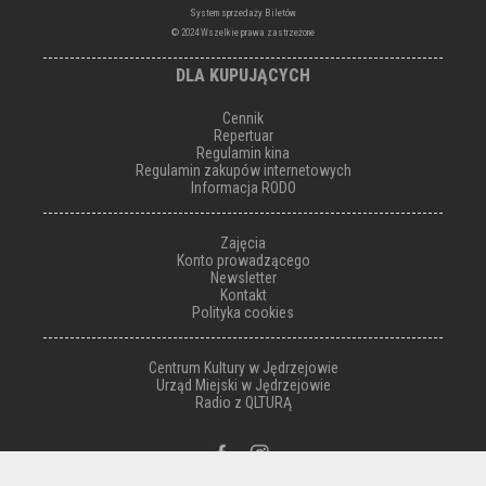
System sprzedaży Biletów
© 2024 Wszelkie prawa zastrzeżone
DLA KUPUJĄCYCH
Cennik
Repertuar
Regulamin kina
Regulamin zakupów internetowych
Informacja RODO
Zajęcia
Konto prowadzącego
Newsletter
Kontakt
Polityka cookies
Centrum Kultury w Jędrzejowie
Urząd Miejski w Jędrzejowie
Radio z QLTURĄ