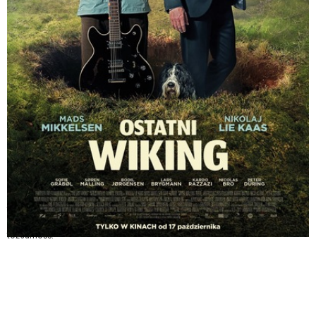
Ostatni Wiking
miejscowość:
Jędrzejów
adres:
aleja Marszałka Józefa Piłsudskiego 3
data i godzina:
24.11.2025, g. 17:00
info
Opis wydarzenia:
Anker wychodzi z więzienia po 14 latach za rabunek. Jego brat Manfred,
jedyna osoba znająca miejsce ukrycia łupu, cierpi na chorobę umysłową.
Razem wyruszają w podróż, by odnaleźć pieniądze i odkryć swoją
tożsamość.