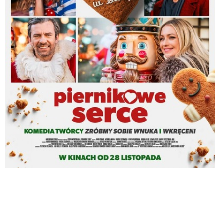
Piernikowe serce
miejscowość:
Jędrzejów
adres:
aleja Marszałka Józefa Piłsudskiego 3
data i godzina:
15.11.2025, g. 19:30
info
Opis wydarzenia:
Szesnastoletni Janek odwiedza babcię w Toruniu, gdzie zaprzyjaźnia się z
Zuzą. W świątecznej aurze mierzą się z rodzinnymi relacjami i
młodzieńczymi dylematami.