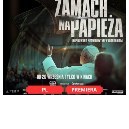
Zamach na papieża
miejscowość:
Jędrzejów
adres:
aleja Marszałka Józefa Piłsudskiego 3
data i godzina:
12.10.2025, g. 17:00
info
Opis wydarzenia:
Porywający thriller inspirowany prawdziwymi wydarzeniami i kulisami
jednej z najbardziej tajemniczych operacji służb specjalnych XX wieku –
zamachu na Jana Pawła II.