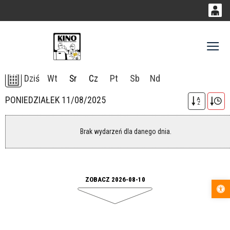
0
0,00
Gł
'
PLN
10-08-2026
Dziś
Wt
Śr
Cz
Pt
Sb
Nd
14
52
PONIEDZIAŁEK 11/08/2025
A
Z
Brak wydarzeń dla danego dnia.
ZOBACZ 2026-08-10
Otwórz pas