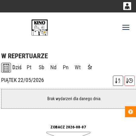
0
0,00
Gł
'
PLN
W REPERTUARZE
14
49
Dziś
Pt
Sb
Nd
Pn
Wt
Śr
PIĄTEK 22/05/2026
A
Z
Brak wydarzeń dla danego dnia.
Otwórz pas
ZOBACZ 2026-08-07