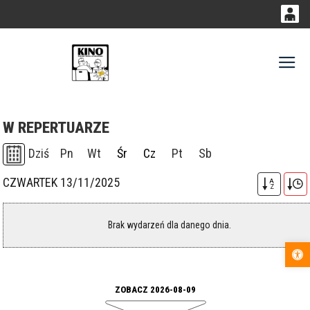
0
0,00
Gł
'
PLN
W REPERTUARZE
14
52
Dziś
Pn
Wt
Śr
Cz
Pt
Sb
CZWARTEK 13/11/2025
A
Z
Brak wydarzeń dla danego dnia.
Otwórz pas
ZOBACZ 2026-08-09