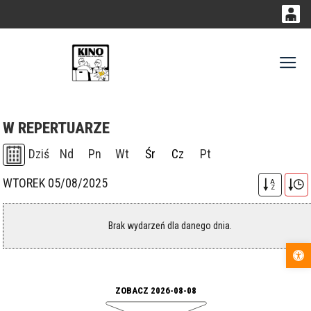
0
0,00
Gł
'
PLN
W REPERTUARZE
14
51
Dziś
Nd
Pn
Wt
Śr
Cz
Pt
WTOREK 05/08/2025
A
Z
Brak wydarzeń dla danego dnia.
Otwórz pas
ZOBACZ 2026-08-08